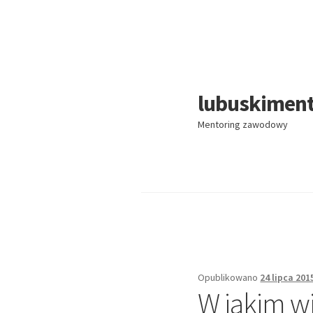
lubuskiment
Przejdź
Przejdź
do
do
Mentoring zawodowy
nawigacji
treści
Opublikowano
24 lipca 201
W jakim w