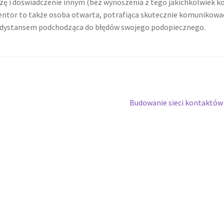
ę i doświadczenie innym (bez wynoszenia z tego jakichkolwiek ko
entor to także osoba otwarta, potrafiąca skutecznie komunikować
z dystansem podchodząca do błędów swojego podopiecznego.
Następny
Budowanie sieci kontaktó
wpis: