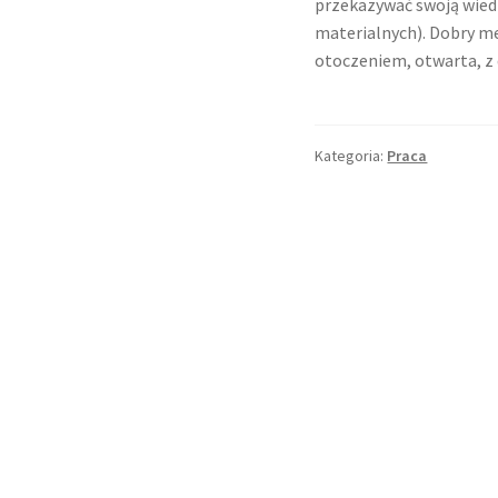
przekazywać swoją wiedz
materialnych). Dobry m
otoczeniem, otwarta, 
Kategoria:
Praca
Nawigacja
wpisu