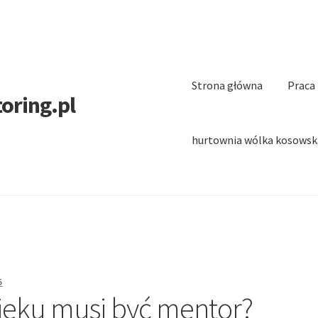
Strona główna
Praca
oring.pl
hurtownia wólka kosowsk
5
ieku musi być mentor?