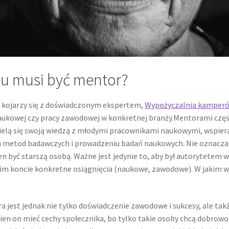
ku musi być mentor?
s kojarzy się z doświadczonym ekspertem,
Wypożyczalnia kamper
naukowej czy pracy zawodowej w konkretnej branży.Mentorami czę
ielą się swoją wiedzą z młodymi pracownikami naukowymi, wspiera
 metod badawczych i prowadzeniu badań naukowych. Nie oznacza 
n być starszą osobą. Ważne jest jedynie to, aby był autorytetem 
oim koncie konkretne osiągnięcia (naukowe, zawodowe). W jakim w
 jest jednak nie tylko doświadczenie zawodowe i sukcesy, ale tak
ien on mieć cechy społecznika, bo tylko takie osoby chcą dobrowo