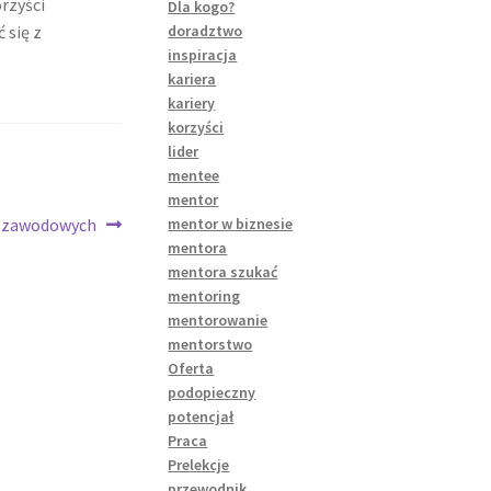
rzyści
Dla kogo?
 się z
doradztwo
inspiracja
kariera
kariery
korzyści
lider
mentee
mentor
w zawodowych
mentor w biznesie
mentora
mentora szukać
mentoring
mentorowanie
mentorstwo
Oferta
podopieczny
potencjał
Praca
Prelekcje
przewodnik