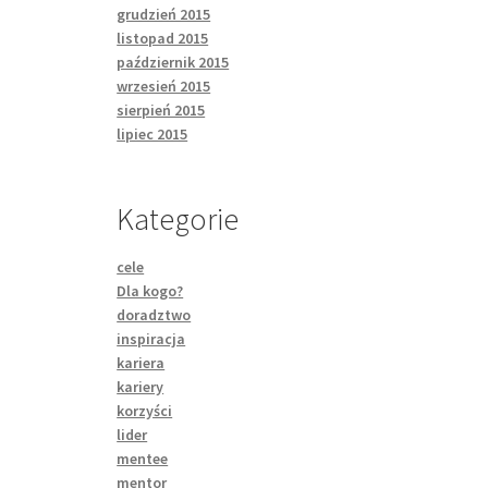
grudzień 2015
listopad 2015
październik 2015
wrzesień 2015
sierpień 2015
lipiec 2015
Kategorie
cele
Dla kogo?
doradztwo
inspiracja
kariera
kariery
korzyści
lider
mentee
mentor