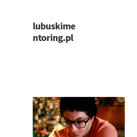
lubuskime
Przejdź
Przejdź
do
do
ntoring.pl
nawigacji
treści