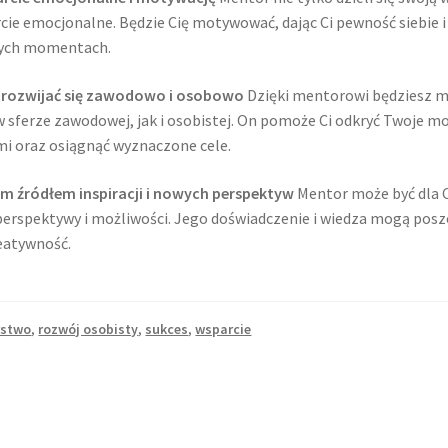
ie emocjonalne. Będzie Cię motywować, dając Ci pewność siebie i 
nych momentach.
 rozwijać się zawodowo i osobowo
Dzięki mentorowi będziesz m
w sferze zawodowej, jak i osobistej. On pomoże Ci odkryć Twoje m
mi oraz osiągnąć wyznaczone cele.
m źródłem inspiracji i nowych perspektyw
Mentor może być dla Ci
perspektywy i możliwości. Jego doświadczenie i wiedza mogą pos
eatywność.
rstwo
,
rozwój osobisty
,
sukces
,
wsparcie