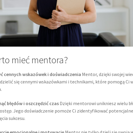
rto mieć mentora?
ć cennych wskazówek i doświadczenia
Mentor, dzięki swojej wie
dzielić się cennymi wskazówkami i technikami, które pomogą Ci 
.
ąć błędów i oszczędzić czas
Dzięki mentorowi unikniesz wielu b
ostęp. Jego doświadczenie pomoże Ci zidentyfikować potencjalne 
ęcia sukcesu.
arcie emocjonalne i motywację
Mentor nie tylko dzieli się swoją 