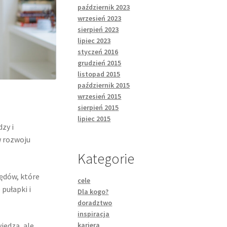
październik 2023
wrzesień 2023
sierpień 2023
lipiec 2023
styczeń 2016
grudzień 2015
listopad 2015
październik 2015
wrzesień 2015
sierpień 2015
lipiec 2015
dzy i
w rozwoju
Kategorie
łędów, które
cele
pułapki i
Dla kogo?
doradztwo
inspiracja
kariera
wiedzą, ale