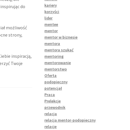
kariery
inspirując do
korzyści
lider
mentee
iał możliwość
mentor
ocne strony,
mentor w biznesie
mentora
mentora szukać
ebie inspiracją,
mentoring
mentorowanie
zerzyć Twoje
mentorstwo
Oferta
podopieczny
potencjał
Praca
Prelekcje
przewodnik
relacja
relacja mentor-podopieczny
relacje