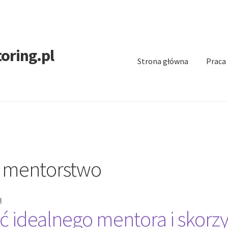
oring.pl
Strona główna
Praca
:
mentorstwo
3
ć idealnego mentora i skorzy