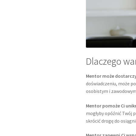
Dlaczego wa
Mentor może dostarczy
doświadczeniu, może po
osobistym i zawodowym
Mentor pomoże Ci unikn
mogłyby opóźnić Twój p
skrócić drogę do osiągni
Mentor zapewni Ci wsp