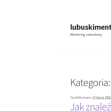
lubuskiment
Przejdź
Przejdź
do
do
Mentoring zawodowy
nawigacji
treści
Kategoria
Opublikowano
17 lipca 202
Jak znaleź