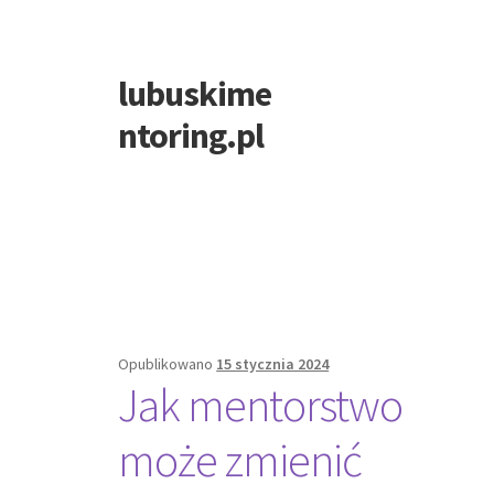
lubuskime
Przejdź
Przejdź
do
do
ntoring.pl
nawigacji
treści
Opublikowano
15 stycznia 2024
Jak mentorstwo
może zmienić