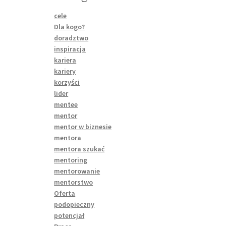
cele
Dla kogo?
doradztwo
inspiracja
kariera
kariery
korzyści
lider
mentee
mentor
mentor w biznesie
mentora
mentora szukać
mentoring
mentorowanie
mentorstwo
Oferta
podopieczny
potencjał