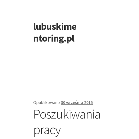
lubuskime
Przejdź
Przejdź
do
do
ntoring.pl
nawigacji
treści
Opublikowano
30 września 2015
Poszukiwania
pracy