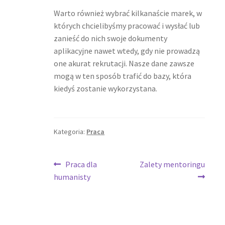
Warto również wybrać kilkanaście marek, w
których chcielibyśmy pracować i wysłać lub
zanieść do nich swoje dokumenty
aplikacyjne nawet wtedy, gdy nie prowadzą
one akurat rekrutacji. Nasze dane zawsze
mogą w ten sposób trafić do bazy, która
kiedyś zostanie wykorzystana.
Kategoria:
Praca
Nawigacja
Poprzedni
Następny
Praca dla
Zalety mentoringu
wpis:
wpis:
humanisty
wpisu